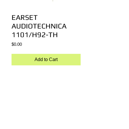
EARSET
AUDIOTECHNICA
1101/H92-TH
Price
$0.00
Add to Cart
SISTEMA INALAMBRICO DIGITAL 
AUDIOTECHNICA 1101-H92-TH
INCLUYE  CAPSULA COLOR PIEL  
OMNIDIRECCIONAL
Details
Funcionamiento inalámbrico a 24 bits/48
KHz digital que ofrece una calidad de
sonido excepcional y un rendimiento fiable