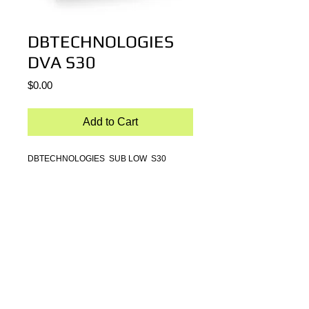
DBTECHNOLOGIES
DVA S30
Price
$0.00
Add to Cart
DBTECHNOLOGIES  SUB LOW  S30
SUB LOW ACTIVO 3000W, 141 DB SPL 
MAX, LF 2 X 18'
OPCIONAL CARDIOIDE
Ancho: 1100 mm (44 in) Alto: 580 mm (23,2 
in) Profundo: 720 mm (28,8in) Peso: 84 kg
Details
ESPECIFICACIONES